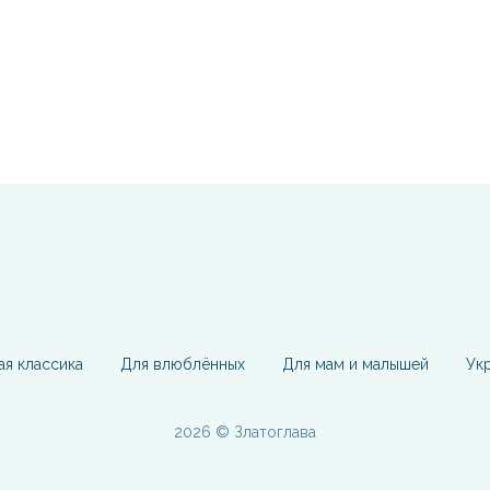
ая классика
Для влюблённых
Для мам и малышей
Ук
2026 © Златоглава