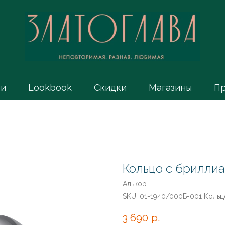
ии
Lookbook
Скидки
Магазины
Пр
Кольцо с бриллиа
Алькор
SKU:
01-1940/000Б-001 Кольцо
3 690
р.