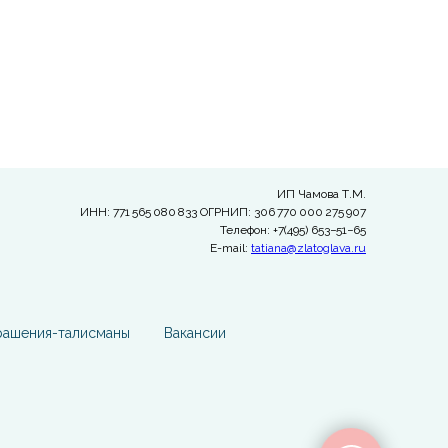
ИП Чамова Т.М.
ИНН: 771 565 080 833 ОГРНИП: 306 770 000 275 907
Телефон: +7(495) 653−51−65
E-mail:
tatiana@zlatoglava.ru
рашения-талисманы
Вакансии