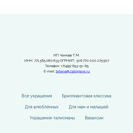
ИП Чамова Т.М.
ИНН: 771 565 080 833 ОГРНИП: 306 770 000 275 907
Телефон: +7(495) 653−51−65
E-mail:
tatiana@zlatoglava.ru
Все украшения
Бриллиантовая классика
Для влюблённых
Для мам и малышей
Украшения-талисманы
Вакансии