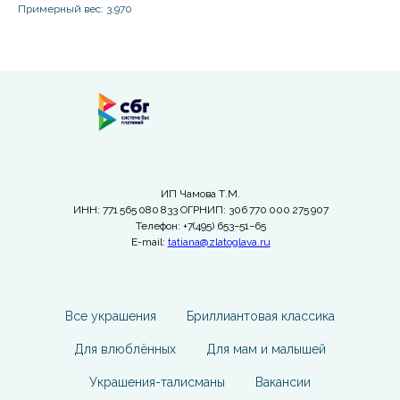
Примерный вес: 3,970
ИП Чамова Т.М.
ИНН: 771 565 080 833 ОГРНИП: 306 770 000 275 907
Телефон: +7(495) 653−51−65
E-mail:
tatiana@zlatoglava.ru
Все украшения
Бриллиантовая классика
Для влюблённых
Для мам и малышей
Украшения-талисманы
Вакансии