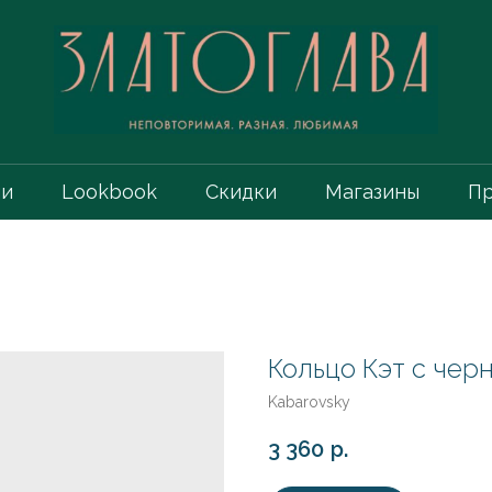
ии
Lookbook
Скидки
Магазины
Пр
Кольцо Кэт с чер
Kabarovsky
3 360
р.