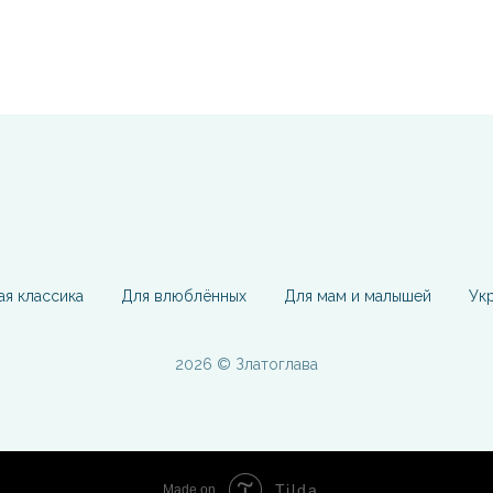
ая классика
Для влюблённых
Для мам и малышей
Ук
2026 © Златоглава
Tilda
Made on