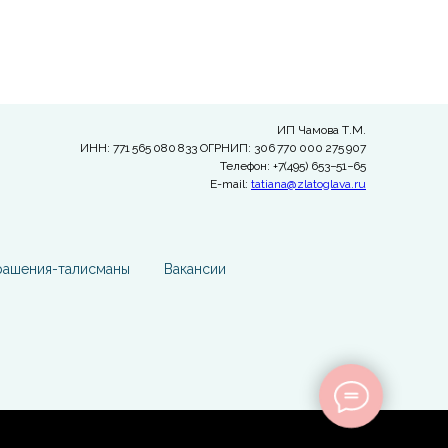
ИП Чамова Т.М.
ИНН: 771 565 080 833 ОГРНИП: 306 770 000 275 907
Телефон: +7(495) 653−51−65
E-mail:
tatiana@zlatoglava.ru
рашения-талисманы
Вакансии