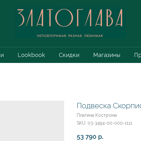
ии
Lookbook
Скидки
Магазины
Пр
Подвеска Скорпио
Платина Кострома
SKU:
03-3494-00-000-1111
53 790
р.