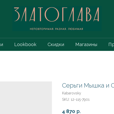
ии
Lookbook
Скидки
Магазины
Пр
Серьги Мышка и С
Kabarovsky
SKU:
12-115-7901
4 870
р.