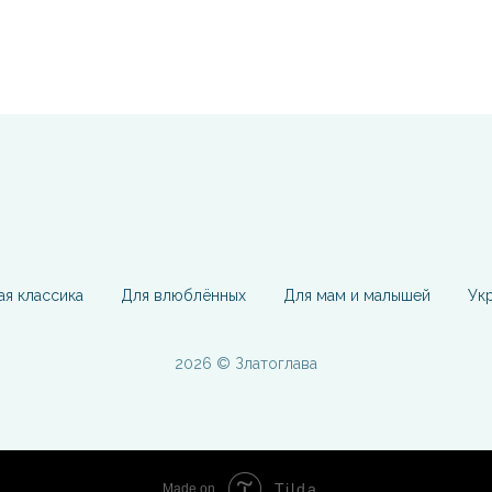
ая классика
Для влюблённых
Для мам и малышей
Ук
2026 © Златоглава
Tilda
Made on