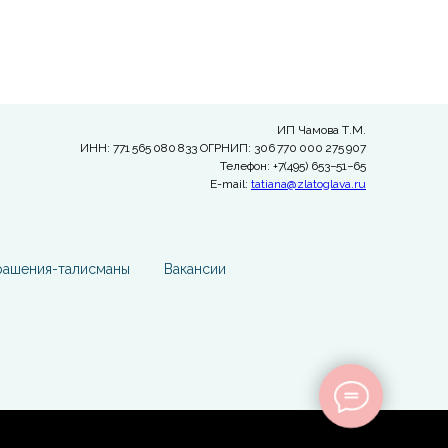
ИП Чамова Т.М.
ИНН: 771 565 080 833 ОГРНИП: 306 770 000 275 907
Телефон: +7(495) 653−51−65
E-mail:
tatiana@zlatoglava.ru
рашения-талисманы
Вакансии