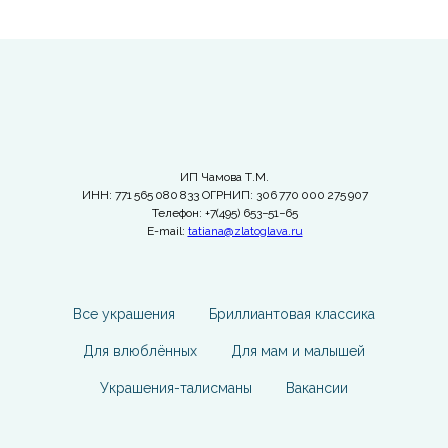
ИП Чамова Т.М.
ИНН: 771 565 080 833 ОГРНИП: 306 770 000 275 907
Телефон: +7(495) 653−51−65
E-mail:
tatiana@zlatoglava.ru
Все украшения
Бриллиантовая классика
Для влюблённых
Для мам и малышей
Украшения-талисманы
Вакансии