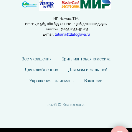
ИП Чамова Т.М.
ИНН: 771 565 080 833 ОГРНИП: 306 770 000 275 907
Телефон: +7(495) 653−51−65
E-mail:
tatiana@zlatoglava.ru
Все украшения
Бриллиантовая классика
Для влюблённых
Для мам и малышей
Украшения-талисманы
Вакансии
2026 © Златоглава