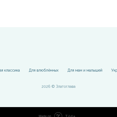
ая классика
Для влюблённых
Для мам и малышей
Ук
2026 © Златоглава
Tilda
Made on