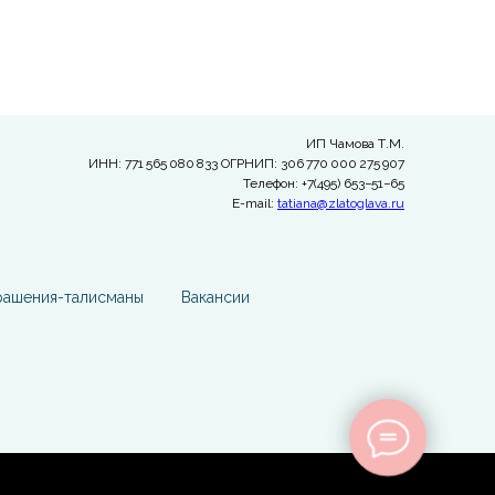
ИП Чамова Т.М.
ИНН: 771 565 080 833 ОГРНИП: 306 770 000 275 907
Телефон: +7(495) 653−51−65
E-mail:
tatiana@zlatoglava.ru
рашения-талисманы
Вакансии