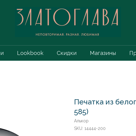
ии
Lookbook
Скидки
Магазины
Пр
Печатка из бело
585)
Алькор
SKU:
14444-200