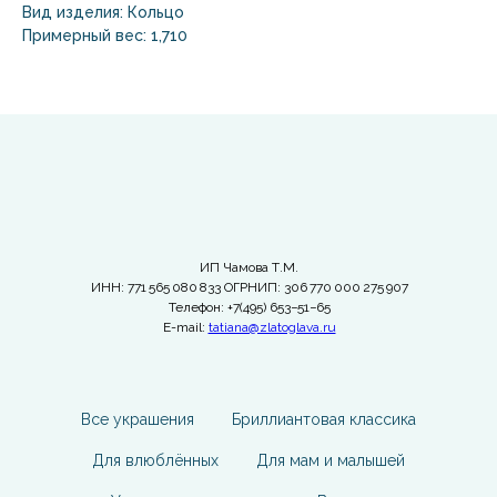
Вид изделия: Кольцо
Примерный вес: 1,710
ИП Чамова Т.М.
ИНН: 771 565 080 833 ОГРНИП: 306 770 000 275 907
Телефон: +7(495) 653−51−65
E-mail:
tatiana@zlatoglava.ru
Все украшения
Бриллиантовая классика
Для влюблённых
Для мам и малышей