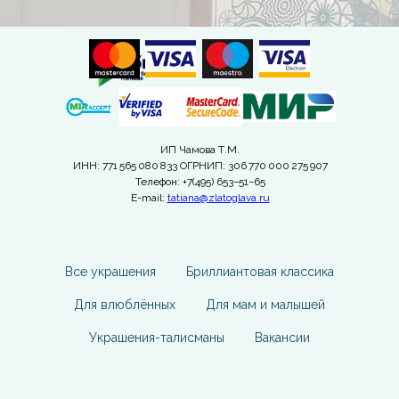
ИП Чамова Т.М.
ИНН: 771 565 080 833 ОГРНИП: 306 770 000 275 907
Телефон: +7(495) 653−51−65
E-mail:
tatiana@zlatoglava.ru
Все украшения
Бриллиантовая классика
Для влюблённых
Для мам и малышей
Украшения-талисманы
Вакансии