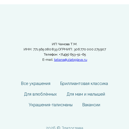
ИП Чамова Т.М.
ИНН: 771 565 080 833 ОГРНИП: 306 770 000 275 907
Телефон: +7(495) 653−51−65
E-mail:
tatiana@zlatoglava.ru
Все украшения
Бриллиантовая классика
Для влюблённых
Для мам и малышей
Украшения-талисманы
Вакансии
2026 © Златоглава