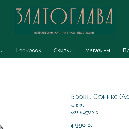
ии
Lookbook
Скидки
Магазины
Пр
Брошь Сфинкс (Ag
KU&KU
SKU:
645720-0
4 990
р.