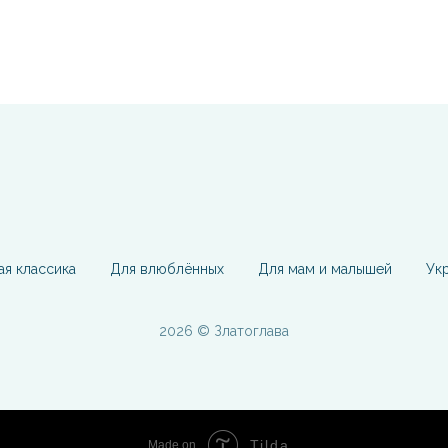
ая классика
Для влюблённых
Для мам и малышей
Ук
2026 © Златоглава
Tilda
Made on