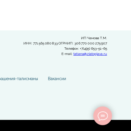
ИП Чамова Т.М.
ИНН: 771 565 080 833 ОГРНИП: 306 770 000 275 907
Телефон: +7(495) 653−51−65
E-mail:
tatiana@zlatoglava.ru
рашения-талисманы
Вакансии