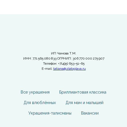
ИП Чамова Т.М.
ИНН: 771 565 080 833 ОГРНИП: 306 770 000 275 907
Телефон: +7(495) 653−51−65
E-mail:
tatiana@zlatoglava.ru
Все украшения
Бриллиантовая классика
Для влюблённых
Для мам и малышей
Украшения-талисманы
Вакансии