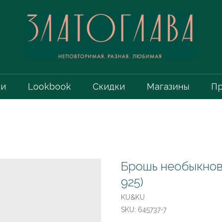
ии
Lookbook
Скидки
Магазины
Пр
Брошь необыкнове
925)
KU&KU
SKU:
645737-7