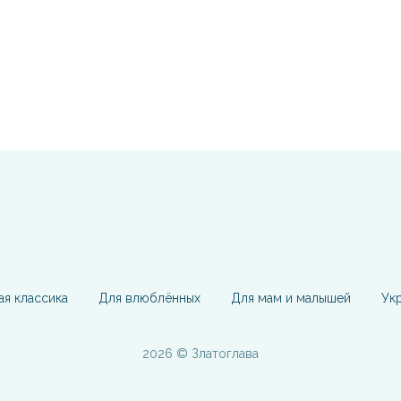
ая классика
Для влюблённых
Для мам и малышей
Ук
2026 © Златоглава