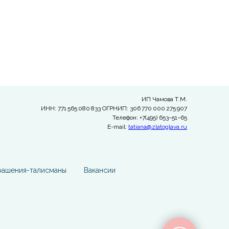
ИП Чамова Т.М.
ИНН: 771 565 080 833 ОГРНИП: 306 770 000 275 907
Телефон: +7(495) 653−51−65
E-mail:
tatiana@zlatoglava.ru
рашения-талисманы
Вакансии