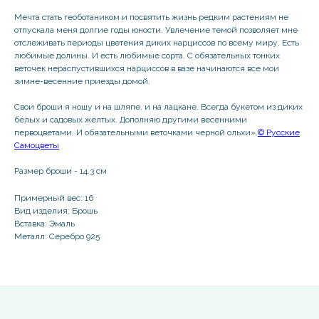
Мечта стать геоботаником и посвятить жизнь редким растениям не
отпускала меня долгие годы юности. Увлечение темой позволяет мне
отслеживать периоды цветения диких нарциссов по всему миру. Есть
любимые долины. И есть любимые сорта. С обязательных тонких
веточек нераспустившихся нарциссов в вазе начинаются все мои
зимне-весенние приезды домой.
Свои броши я ношу и на шляпе, и на лацкане. Всегда букетом из диких
белых и садовых желтых. Дополняю другими весенними
первоцветами. И обязательными веточками черной ольхи».
© Русские
Самоцветы
Размер броши - 14.3 см
Примерный вес: 16
Вид изделия: Брошь
Вставка: Эмаль
Металл: Серебро 925