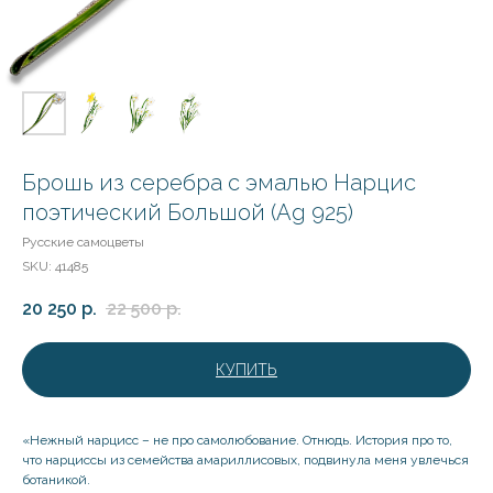
Брошь из серебра с эмалью Нарцис
поэтический Большой (Ag 925)
Русские самоцветы
SKU:
41485
20 250
р.
22 500
р.
КУПИТЬ
«Нежный нарцисс – не про самолюбование. Отнюдь. История про то,
что нарциссы из семейства амариллисовых, подвинула меня увлечься
ботаникой.