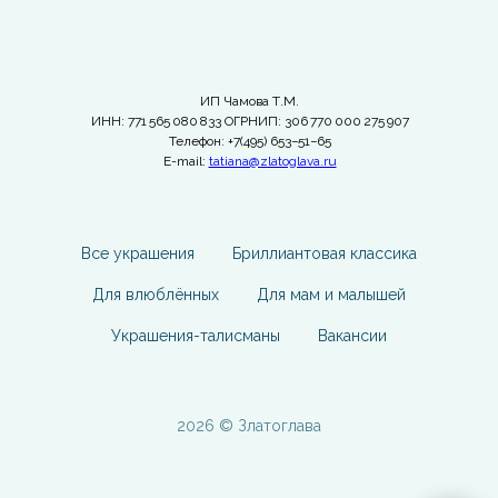
ИП Чамова Т.М.
ИНН: 771 565 080 833 ОГРНИП: 306 770 000 275 907
Телефон: +7(495) 653−51−65
E-mail:
tatiana@zlatoglava.ru
Все украшения
Бриллиантовая классика
Для влюблённых
Для мам и малышей
Украшения-талисманы
Вакансии
2026 © Златоглава