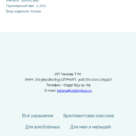
Металл: Золото 585
Примерный вес: 2,700
Вид изделия: Колье
ИП Чамова Т.М.
ИНН: 771 565 080 833 ОГРНИП: 306 770 000 275 907
Телефон: +7(495) 653−51−65
E-mail:
tatiana@zlatoglava.ru
Все украшения
Бриллиантовая классика
Для влюблённых
Для мам и малышей