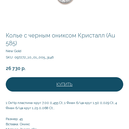
Колье с черным ониксом Кристалл (Au
585)
New Gold
SKU:
097272_10_01_005_3146
26 730
р.
КУПИТЬ
1 ОнЧр пластина-круг 7,00 0,455 Ct.,1 Фиан б/цв круг 1,50 0,029 Ct.,4
Фиан б/цв круг 1,25 0,068 Ct.,
Размер: 45
Вставка: Оникс