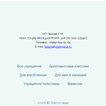
ИП Чамова Т.М.
ИНН: 771 565 080 833 ОГРНИП: 306 770 000 275 907
Телефон: +7(495) 653−51−65
E-mail:
tatiana@zlatoglava.ru
Все украшения
Бриллиантовая классика
Для влюблённых
Для мам и малышей
Украшения-талисманы
Вакансии
2026 © Златоглава