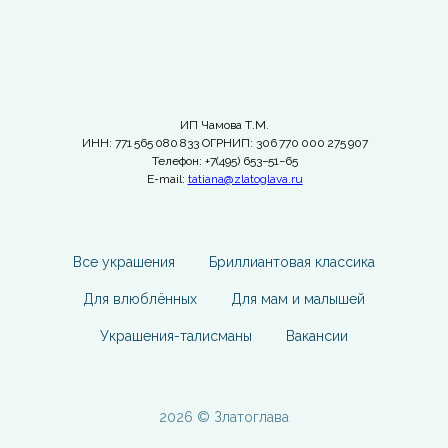
ИП Чамова Т.М.
ИНН: 771 565 080 833 ОГРНИП: 306 770 000 275 907
Телефон: +7(495) 653−51−65
E-mail:
tatiana@zlatoglava.ru
Все украшения
Бриллиантовая классика
Для влюблённых
Для мам и малышей
Украшения-талисманы
Вакансии
2026 © Златоглава