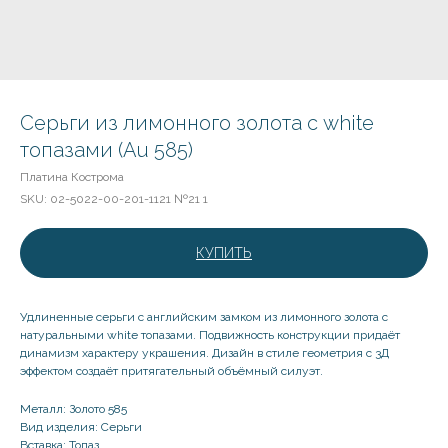
Серьги из лимонного золота с white
топазами (Au 585)
Платина Кострома
SKU:
02-5022-00-201-1121 №21 1
КУПИТЬ
Удлиненные серьги с английским замком из лимонного золота с
натуральными white топазами. Подвижность конструкции придаёт
динамизм характеру украшения. Дизайн в стиле геометрия с 3Д
эффектом создаёт притягательный объёмный силуэт.
Металл: Золото 585
Вид изделия: Серьги
Вставка: Топаз