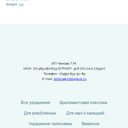
Weight: 4 g
ИП Чамова Т.М.
ИНН: 771 565 080 833 ОГРНИП: 306 770 000 275 907
Телефон: +7(495) 653−51−65
E-mail:
tatiana@zlatoglava.ru
Все украшения
Бриллиантовая классика
Для влюблённых
Для мам и малышей
Украшения-талисманы
Вакансии