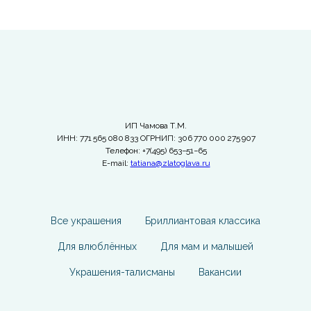
ИП Чамова Т.М.
ИНН: 771 565 080 833 ОГРНИП: 306 770 000 275 907
Телефон: +7(495) 653−51−65
E-mail:
tatiana@zlatoglava.ru
Все украшения
Бриллиантовая классика
Для влюблённых
Для мам и малышей
Украшения-талисманы
Вакансии