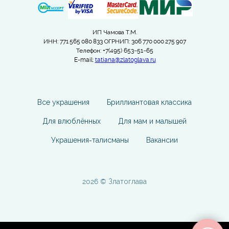
ИП Чамова Т.М.
ИНН: 771 565 080 833 ОГРНИП: 306 770 000 275 907
Телефон: +7(495) 653−51−65
E-mail:
tatiana@zlatoglava.ru
Все украшения
Бриллиантовая классика
Для влюблённых
Для мам и малышей
Украшения-талисманы
Вакансии
2026 © Златоглава