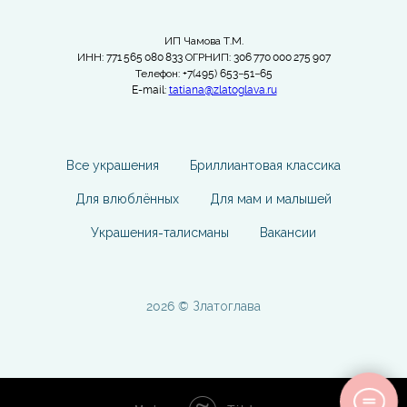
ИП Чамова Т.М.
ИНН: 771 565 080 833 ОГРНИП: 306 770 000 275 907
Телефон: +7(495) 653−51−65
E-mail:
tatiana@zlatoglava.ru
Все украшения
Бриллиантовая классика
Для влюблённых
Для мам и малышей
Украшения-талисманы
Вакансии
2026 © Златоглава