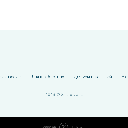
ая классика
Для влюблённых
Для мам и малышей
Ук
2026 © Златоглава
Tilda
Made on