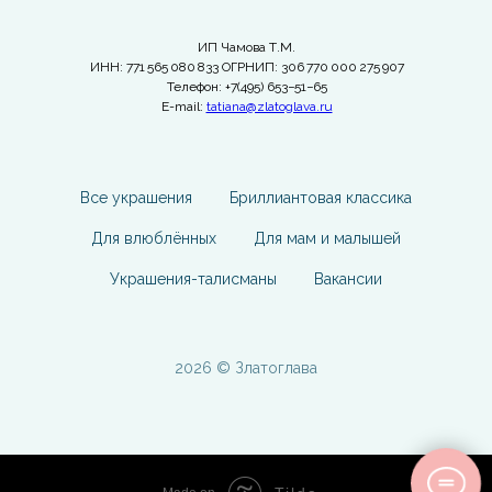
ИП Чамова Т.М.
ИНН: 771 565 080 833 ОГРНИП: 306 770 000 275 907
Телефон: +7(495) 653−51−65
E-mail:
tatiana@zlatoglava.ru
Все украшения
Бриллиантовая классика
Для влюблённых
Для мам и малышей
Украшения-талисманы
Вакансии
2026 © Златоглава