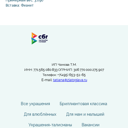
Примерный вес: 3,090
Вставка: Фианит
ИП Чамова Т.М.
ИНН: 771 565 080 833 ОГРНИП: 306 770 000 275 907
Телефон: +7(495) 653−51−65
E-mail:
tatiana@zlatoglava.ru
Все украшения
Бриллиантовая классика
Для влюблённых
Для мам и малышей
Украшения-талисманы
Вакансии