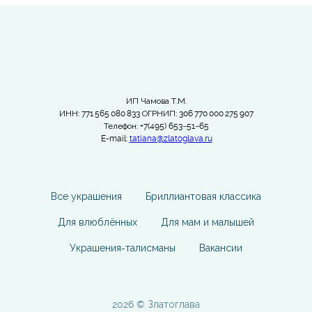
ИП Чамова Т.М.
ИНН: 771 565 080 833 ОГРНИП: 306 770 000 275 907
Телефон: +7(495) 653−51−65
E-mail:
tatiana@zlatoglava.ru
Все украшения
Бриллиантовая классика
Для влюблённых
Для мам и малышей
Украшения-талисманы
Вакансии
2026 © Златоглава