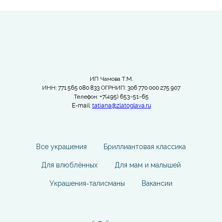
ИП Чамова Т.М.
ИНН: 771 565 080 833 ОГРНИП: 306 770 000 275 907
Телефон: +7(495) 653−51−65
E-mail:
tatiana@zlatoglava.ru
Все украшения
Бриллиантовая классика
Для влюблённых
Для мам и малышей
Украшения-талисманы
Вакансии