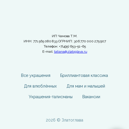
ИП Чамова Т.М.
ИНН: 771 565 080 833 ОГРНИП: 306 770 000 275 907
Телефон: +7(495) 653−51−65
E-mail:
tatiana@zlatoglava.ru
Все украшения
Бриллиантовая классика
Для влюблённых
Для мам и малышей
Украшения-талисманы
Вакансии
2026 © Златоглава