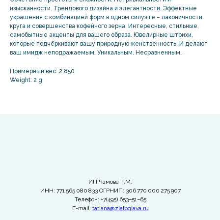
изысканности. Трендового дизайна и элегантности. Эффектные
украшения с комбинацией форм в одном силуэте – лаконичности
круга и совершенства кофейного зерна. Интересные, стильные,
самобытные акценты для вашего образа. Ювелирные штрихи,
которые подчёркивают вашу природную женственность. И делают
ваш имидж неподражаемым. Уникальным. Несравненным.
Примерный вес: 2,850
Weight: 2 g
ИП Чамова Т.М.
ИНН: 771 565 080 833 ОГРНИП: 306 770 000 275 907
Телефон: +7(495) 653−51−65
E-mail:
tatiana@zlatoglava.ru