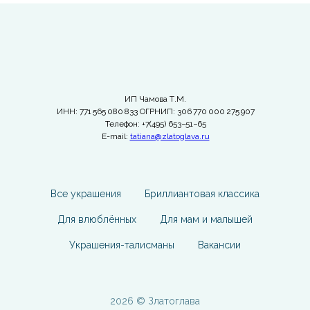
ИП Чамова Т.М.
ИНН: 771 565 080 833 ОГРНИП: 306 770 000 275 907
Телефон: +7(495) 653−51−65
E-mail:
tatiana@zlatoglava.ru
Все украшения
Бриллиантовая классика
Для влюблённых
Для мам и малышей
Украшения-талисманы
Вакансии
2026 © Златоглава