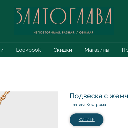
ии
Lookbook
Скидки
Магазины
Пр
Подвеска с жемчу
Платина Кострома
КУПИТЬ