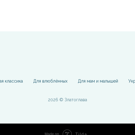
ая классика
Для влюблённых
Для мам и малышей
Ук
2026 © Златоглава
Tilda
Made on