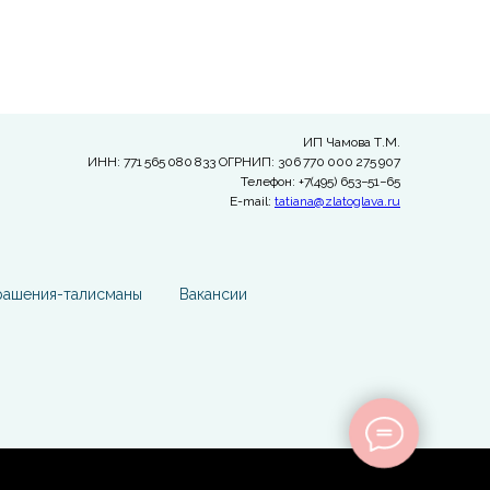
ИП Чамова Т.М.
ИНН: 771 565 080 833 ОГРНИП: 306 770 000 275 907
Телефон: +7(495) 653−51−65
E-mail:
tatiana@zlatoglava.ru
рашения-талисманы
Вакансии