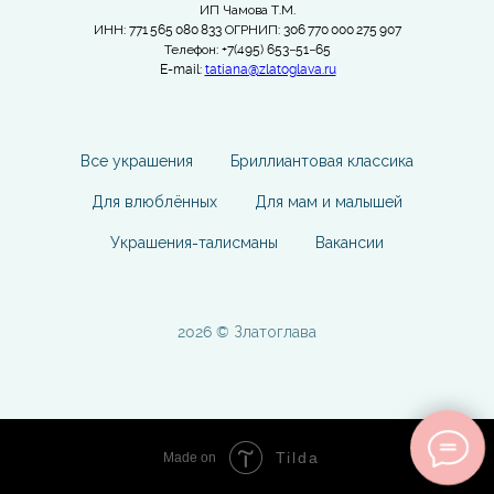
ИП Чамова Т.М.
ИНН: 771 565 080 833 ОГРНИП: 306 770 000 275 907
Телефон: +7(495) 653−51−65
E-mail:
tatiana@zlatoglava.ru
Все украшения
Бриллиантовая классика
Для влюблённых
Для мам и малышей
Украшения-талисманы
Вакансии
2026 © Златоглава
Tilda
Made on