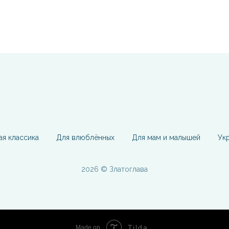
ая классика
Для влюблённых
Для мам и малышей
Ук
2026 © Златоглава
Tilda
Made on