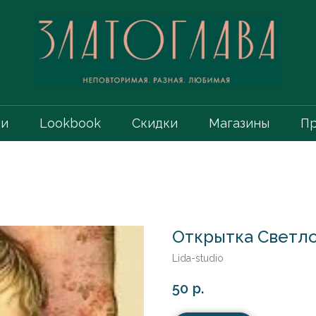
ии
Lookbook
Скидки
Магазины
Пр
Открытка Светло
Lida-studio
50
р.