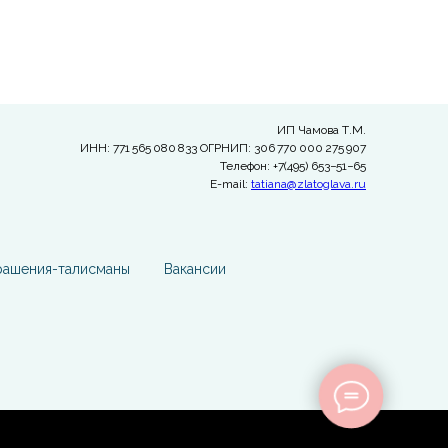
ИП Чамова Т.М.
ИНН: 771 565 080 833 ОГРНИП: 306 770 000 275 907
Телефон: +7(495) 653−51−65
E-mail:
tatiana@zlatoglava.ru
рашения-талисманы
Вакансии