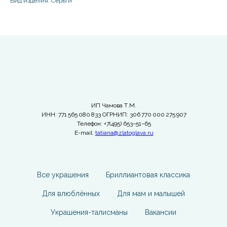
Вид изделия: Серьги
ИП Чамова Т.М.
ИНН: 771 565 080 833 ОГРНИП: 306 770 000 275 907
Телефон: +7(495) 653−51−65
E-mail:
tatiana@zlatoglava.ru
Все украшения
Бриллиантовая классика
Для влюблённых
Для мам и малышей
Украшения-талисманы
Вакансии