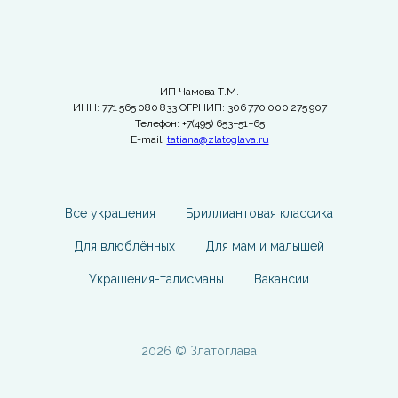
ИП Чамова Т.М.
ИНН: 771 565 080 833 ОГРНИП: 306 770 000 275 907
Телефон: +7(495) 653−51−65
E-mail:
tatiana@zlatoglava.ru
Все украшения
Бриллиантовая классика
Для влюблённых
Для мам и малышей
Украшения-талисманы
Вакансии
2026 © Златоглава