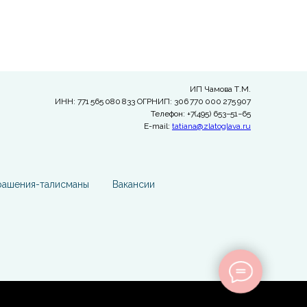
ИП Чамова Т.М.
ИНН: 771 565 080 833 ОГРНИП: 306 770 000 275 907
Телефон: +7(495) 653−51−65
E-mail:
tatiana@zlatoglava.ru
рашения-талисманы
Вакансии