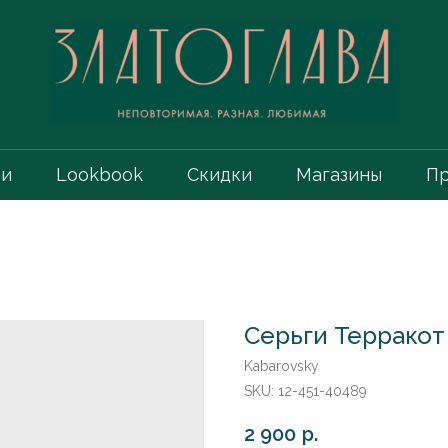
ии
Lookbook
Скидки
Магазины
Пр
Серьги Терракот
Kabarovsky
SKU:
12-451-40489
2 900
р.