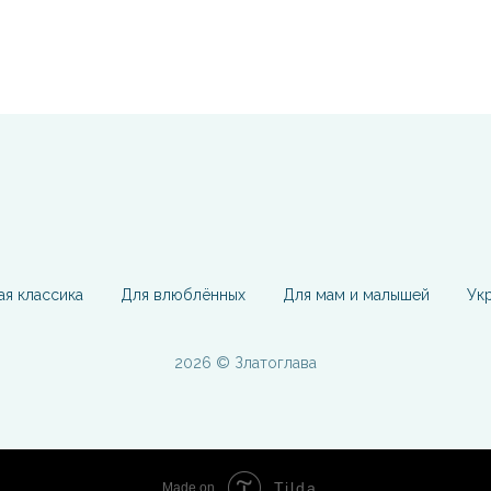
ая классика
Для влюблённых
Для мам и малышей
Ук
2026 © Златоглава
Tilda
Made on