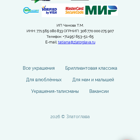
ИП Чамова Т.М.
ИНН: 771 565 080 833 ОГРНИП: 306 770 000 275 907
Телефон: +7(495) 653−51−65
E-mail:
tatiana@zlatoglava.ru
Все украшения
Бриллиантовая классика
Для влюблённых
Для мам и малышей
Украшения-талисманы
Вакансии
2026 © Златоглава