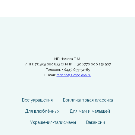
ИП Чамова Т.М.
ИНН: 771 565 080 833 ОГРНИП: 306 770 000 275 907
Телефон: +7(495) 653−51−65
E-mail:
tatiana@zlatoglava.ru
Все украшения
Бриллиантовая классика
Для влюблённых
Для мам и малышей
Украшения-талисманы
Вакансии