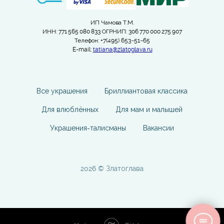
ИП Чамова Т.М.
ИНН: 771 565 080 833 ОГРНИП: 306 770 000 275 907
Телефон: +7(495) 653−51−65
E-mail:
tatiana@zlatoglava.ru
Все украшения
Бриллиантовая классика
Для влюблённых
Для мам и малышей
Украшения-талисманы
Вакансии
2026 © Златоглава