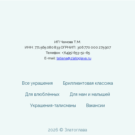
ИП Чамова Т.М.
ИНН: 771 565 080 833 ОГРНИП: 306 770 000 275 907
Телефон: +7(495) 653−51−65
E-mail:
tatiana@zlatoglava.ru
Все украшения
Бриллиантовая классика
Для влюблённых
Для мам и малышей
Украшения-талисманы
Вакансии
2026 © Златоглава