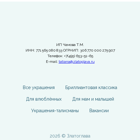
ИП Чамова Т.М.
ИНН: 771 565 080 833 ОГРНИП: 306 770 000 275 907
Телефон: +7(495) 653−51−65
E-mail:
tatiana@zlatoglava.ru
Все украшения
Бриллиантовая классика
Для влюблённых
Для мам и малышей
Украшения-талисманы
Вакансии
2026 © Златоглава