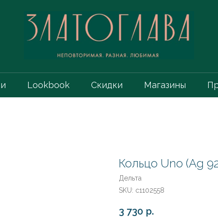
ии
Lookbook
Скидки
Магазины
Пр
Кольцо Uno (Ag 92
Дельта
SKU:
с1102558
3 730
р.