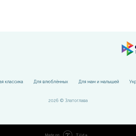
ая классика
Для влюблённых
Для мам и малышей
Ук
2026 © Златоглава
Tilda
Made on