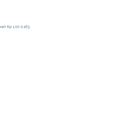
нит Кр 1,00 0,163;