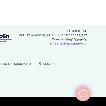
ИП Чамова Т.М.
ИНН: 771 565 080 833 ОГРНИП: 306 770 000 275 907
Телефон: +7(495) 653−51−65
E-mail:
tatiana@zlatoglava.ru
рашения-талисманы
Вакансии