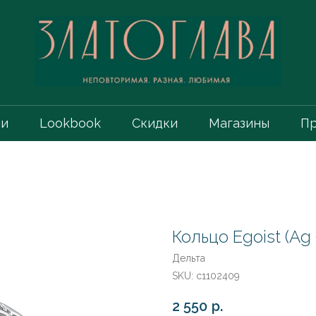
ии
Lookbook
Скидки
Магазины
Пр
Кольцо Egoist (Ag 
Дельта
SKU:
с1102409
2 550
р.