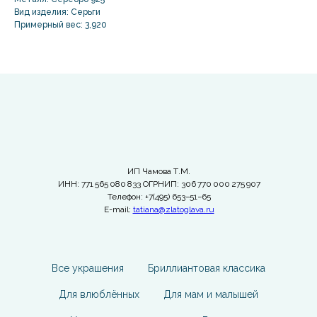
Вид изделия: Серьги
Примерный вес: 3,920
ИП Чамова Т.М.
ИНН: 771 565 080 833 ОГРНИП: 306 770 000 275 907
Телефон: +7(495) 653−51−65
E-mail:
tatiana@zlatoglava.ru
Все украшения
Бриллиантовая классика
Для влюблённых
Для мам и малышей