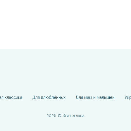
ая классика
Для влюблённых
Для мам и малышей
Ук
2026 © Златоглава