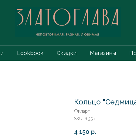
ии
Lookbook
Скидки
Магазины
Пр
Кольцо "Седмица"
Филарт
SKU:
6.35з
4 150
р.