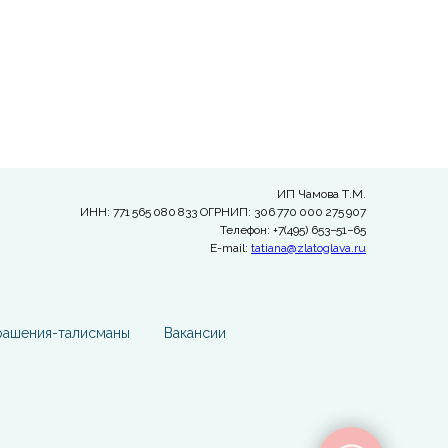
ИП Чамова Т.М.
ИНН: 771 565 080 833 ОГРНИП: 306 770 000 275 907
Телефон: +7(495) 653−51−65
E-mail:
tatiana@zlatoglava.ru
рашения-талисманы
Вакансии