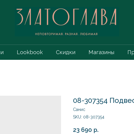
ии
Lookbook
Скидки
Магазины
Пр
08-307354 Подвес
Санис
SKU:
08-307354
23 690
р.