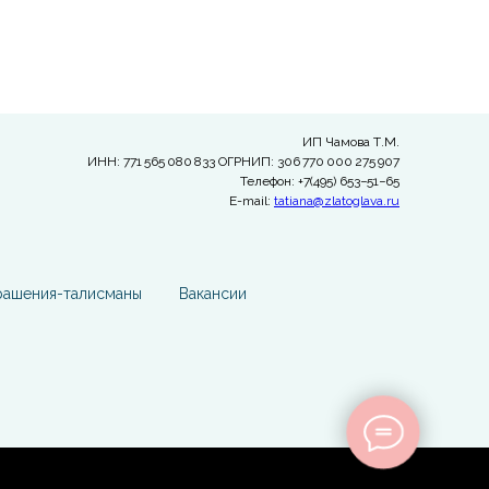
ИП Чамова Т.М.
ИНН: 771 565 080 833 ОГРНИП: 306 770 000 275 907
Телефон: +7(495) 653−51−65
E-mail:
tatiana@zlatoglava.ru
рашения-талисманы
Вакансии