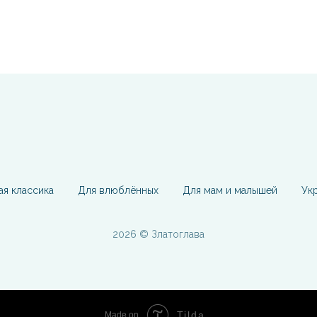
ая классика
Для влюблённых
Для мам и малышей
Ук
2026 © Златоглава
Tilda
Made on